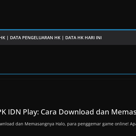
 | DATA PENGELUARAN HK | DATA HK HARI INI
PK IDN Play: Cara Download dan Mema
Download dan Memasangnya Halo, para penggemar game online! A