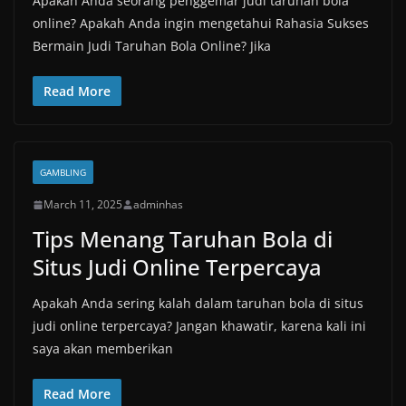
Apakah Anda seorang penggemar judi taruhan bola
online? Apakah Anda ingin mengetahui Rahasia Sukses
Bermain Judi Taruhan Bola Online? Jika
Read More
GAMBLING
March 11, 2025
adminhas
Tips Menang Taruhan Bola di
Situs Judi Online Terpercaya
Apakah Anda sering kalah dalam taruhan bola di situs
judi online terpercaya? Jangan khawatir, karena kali ini
saya akan memberikan
Read More