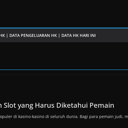
 | DATA PENGELUARAN HK | DATA HK HARI INI
n Slot yang Harus Diketahui Pemain
opuler di kasino-kasino di seluruh dunia. Bagi para pemain judi, 