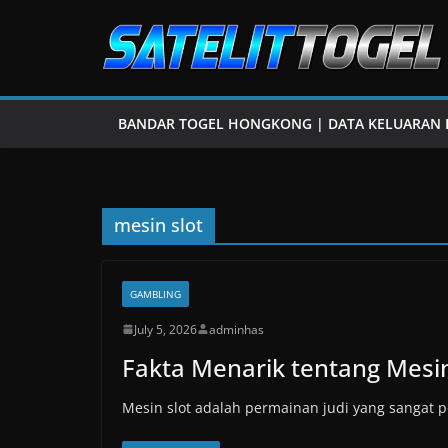
Skip
to
content
BANDAR TOGEL HONGKONG | DATA KELUARAN HK
mesin slot
GAMBLING
July 5, 2026
adminhas
Fakta Menarik tentang Mesi
Mesin slot adalah permainan judi yang sangat p