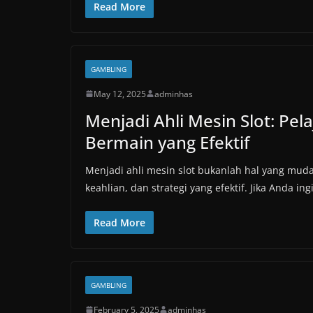
Read More
GAMBLING
May 12, 2025
adminhas
Menjadi Ahli Mesin Slot: Pela
Bermain yang Efektif
Menjadi ahli mesin slot bukanlah hal yang mud
keahlian, dan strategi yang efektif. Jika Anda in
Read More
GAMBLING
February 5, 2025
adminhas