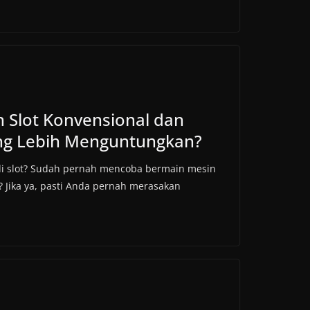
 Slot Konvensional dan
ng Lebih Menguntungkan?
i slot? Sudah pernah mencoba bermain mesin
? Jika ya, pasti Anda pernah merasakan