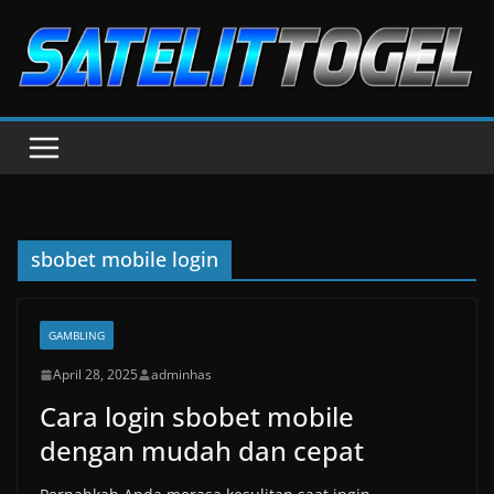
Skip
to
content
sbobet mobile login
GAMBLING
April 28, 2025
adminhas
Cara login sbobet mobile
dengan mudah dan cepat