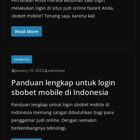
Pernahkah Anda merasa kesulitan saat ingin
melakukan login di situs judi online favorit Anda,
sbobet mobile? Tenang saja, karena kali
Read More
GAMBLING
January 10, 2025
adminhas
Panduan lengkap untuk login
sbobet mobile di Indonesia
Panduan lengkap untuk login sbobet mobile di
Indonesia memang sangat dibutuhkan bagi para
penggemar judi online. Dengan semakin
berkembangnya teknologi,