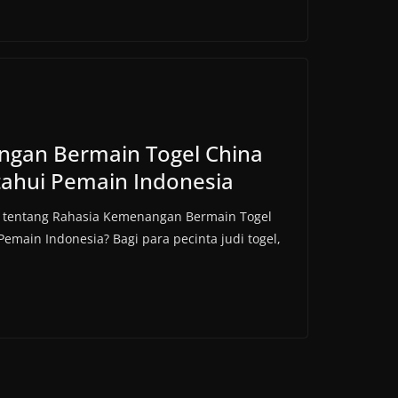
gan Bermain Togel China
tahui Pemain Indonesia
tentang Rahasia Kemenangan Bermain Togel
emain Indonesia? Bagi para pecinta judi togel,