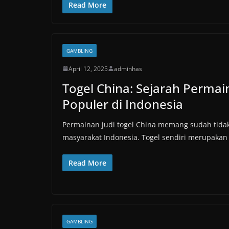
Read More
GAMBLING
April 12, 2025
adminhas
Togel China: Sejarah Permai
Populer di Indonesia
Permainan judi togel China memang sudah tidak a
masyarakat Indonesia. Togel sendiri merupakan s
Read More
GAMBLING