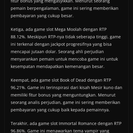
fitur bonus yang mengasyikkan. Menurut seorang
pemain berpengalaman, game ini sering memberikan
pembayaran yang cukup besar.
Ketiga, ada game slot Mega Moolah dengan RTP
88.12%. Meskipun RTP-nya tidak seberapa tinggi, game
ini terkenal dengan jackpot progresifnya yang bisa
mencapai jutaan dolar. Seorang ahli perjudian
menyarankan pemain untuk mencoba game ini untuk
kesempatan mendapatkan kemenangan besar.
Keempat, ada game slot Book of Dead dengan RTP
96.21%. Game ini terinspirasi dari kisah Mesir kuno dan
memiliki fitur bonus yang menguntungkan. Menurut
seorang analis perjudian, game ini sering memberikan
pembayaran yang cukup baik kepada pemainnya.
Terakhir, ada game slot Immortal Romance dengan RTP
96.86%. Game ini menawarkan tema vampir yang