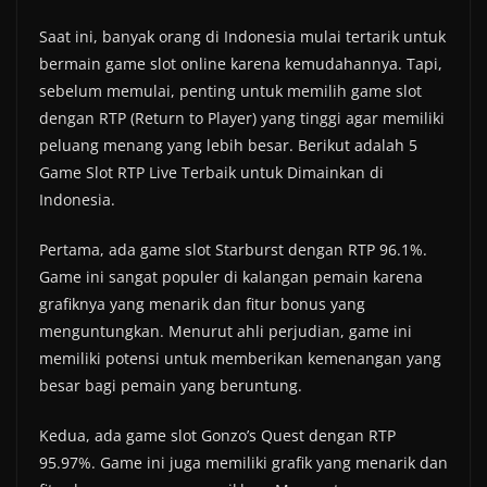
Saat ini, banyak orang di Indonesia mulai tertarik untuk
bermain game slot online karena kemudahannya. Tapi,
sebelum memulai, penting untuk memilih game slot
dengan RTP (Return to Player) yang tinggi agar memiliki
peluang menang yang lebih besar. Berikut adalah 5
Game Slot RTP Live Terbaik untuk Dimainkan di
Indonesia.
Pertama, ada game slot Starburst dengan RTP 96.1%.
Game ini sangat populer di kalangan pemain karena
grafiknya yang menarik dan fitur bonus yang
menguntungkan. Menurut ahli perjudian, game ini
memiliki potensi untuk memberikan kemenangan yang
besar bagi pemain yang beruntung.
Kedua, ada game slot Gonzo’s Quest dengan RTP
95.97%. Game ini juga memiliki grafik yang menarik dan