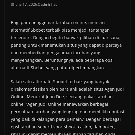
June 17, 2026
adminhas
Bagi para penggemar taruhan online, mencari
alternatif Sbobet terbaik bisa menjadi tantangan
tersendiri. Dengan begitu banyak pilihan di luar sana,
penting untuk menemukan situs yang dapat dipercaya
dan memberikan pengalaman taruhan yang
menyenangkan. Beruntungnya, ada beberapa opsi
alternatif Sbobet yang patut dipertimbangkan.
Salah satu alternatif Sbobet terbaik yang banyak
direkomendasikan oleh para ahli adalah situs Agen Judi
Online. Menurut John Doe, seorang pakar taruhan
online, “Agen Judi Online menawarkan berbagai
permainan taruhan yang lengkap dan memiliki reputasi
yang baik di kalangan para pemain.” Dengan berbagai
opsi taruhan seperti sportsbook, casino, dan poker,
situs ini dapat memenuhi kebutuhan taruhan Anda