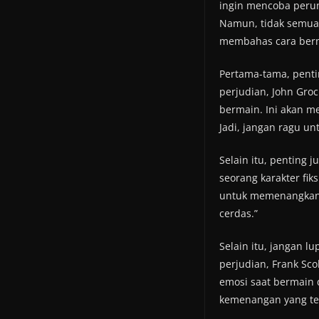
ingin mencoba perun
Namun, tidak semua 
membahas cara berma
Pertama-tama, pent
perjudian, John Gro
bermain. Ini akan m
Jadi, jangan ragu u
Selain itu, penting 
seorang karakter fik
untuk memenangkan 
cerdas.”
Selain itu, jangan 
perjudian, Frank Sco
emosi saat bermain 
kemenangan yang tel