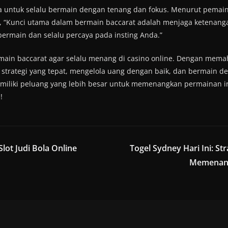
pa untuk selalu bermain dengan tenang dan fokus. Menurut pemain
vey, “Kunci utama dalam bermain baccarat adalah menjaga ketenang
bermain dan selalu percaya pada insting Anda.”
bermain baccarat agar selalu menang di casino online. Dengan mem
 strategi yang tepat, mengelola uang dengan baik, dan bermain 
miliki peluang yang lebih besar untuk memenangkan permainan i
!
ot Judi Bola Online
Togel Sydney Hari Ini: St
Memenang