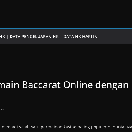
 | DATA PENGELUARAN HK | DATA HK HARI INI
main Baccarat Online dengan
has
ah menjadi salah satu permainan kasino paling populer di dunia. 