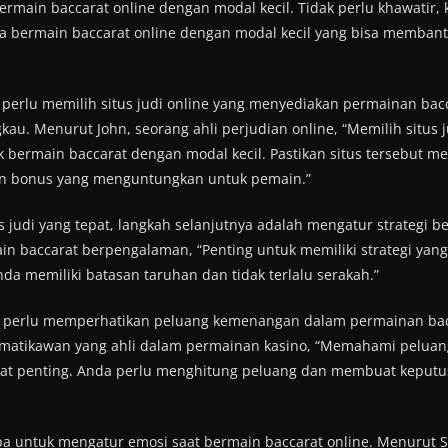
ermain baccarat online dengan modal kecil. Tidak perlu khawatir,
a bermain baccarat online dengan modal kecil yang bisa memban
perlu memilih situs judi online yang menyediakan permainan bac
kau. Menurut John, seorang ahli perjudian online, “Memilih situs j
 bermain baccarat dengan modal kecil. Pastikan situs tersebut me
n bonus yang menguntungkan untuk pemain.”
s judi yang tepat, langkah selanjutnya adalah mengatur strategi 
in baccarat berpengalaman, “Penting untuk memiliki strategi yang
nda memiliki batasan taruhan dan tidak terlalu serakah.”
uga perlu memperhatikan peluang kemenangan dalam permainan ba
ematikawan yang ahli dalam permainan kasino, “Memahami pelua
gat penting. Anda perlu menghitung peluang dan membuat keput
lupa untuk mengatur emosi saat bermain baccarat online. Menurut 