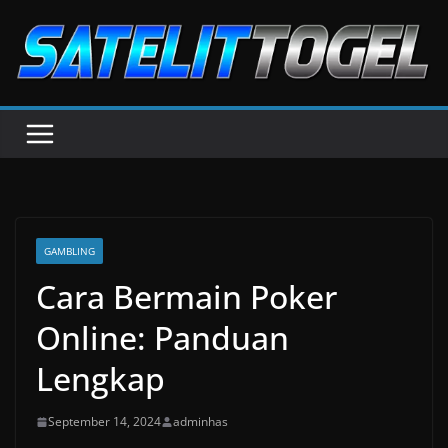
Skip
to
content
GAMBLING
Cara Bermain Poker
Online: Panduan
Lengkap
September 14, 2024
adminhas