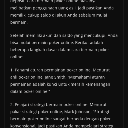
deposit. Cara bermain poker online biasanya
melibatkan penggunaan uang asli, jadi pastikan Anda
memiliki cukup saldo di akun Anda sebelum mulai
bermain.
Setelah memiliki akun dan saldo yang mencukupi, Anda
bisa mulai bermain poker online. Berikut adalah
beberapa langkah dasar dalam cara bermain poker
online:
1. Pahami aturan permainan poker online. Menurut
ahli poker online, Jane Smith, “Memahami aturan
permainan adalah kunci untuk meraih kemenangan
dalam poker online.”
2. Pelajari strategi bermain poker online. Menurut
pakar strategi poker online, Mark Johnson, “Strategi
bermain poker online sangat berbeda dengan poker
konvensional, jadi pastikan Anda mempelajari strategi