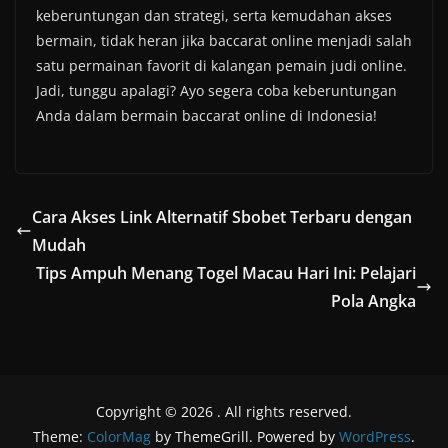
keberuntungan dan strategi, serta kemudahan akses
bermain, tidak heran jika baccarat online menjadi salah
satu permainan favorit di kalangan pemain judi online.
Jadi, tunggu apalagi? Ayo segera coba keberuntungan
Anda dalam bermain baccarat online di Indonesia!
Cara Akses Link Alternatif Sbobet Terbaru dengan
Mudah
Tips Ampuh Menang Togel Macau Hari Ini: Pelajari
Pola Angka
Copyright © 2026
. All rights reserved.
Theme:
ColorMag
by ThemeGrill. Powered by
WordPress
.