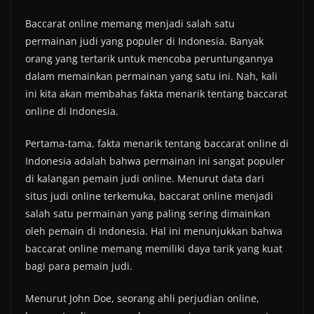
Baccarat online memang menjadi salah satu
permainan judi yang populer di Indonesia. Banyak
orang yang tertarik untuk mencoba peruntungannya
dalam memainkan permainan yang satu ini. Nah, kali
ini kita akan membahas fakta menarik tentang baccarat
online di Indonesia.
Pertama-tama, fakta menarik tentang baccarat online di
Indonesia adalah bahwa permainan ini sangat populer
di kalangan pemain judi online. Menurut data dari
situs judi online terkemuka, baccarat online menjadi
salah satu permainan yang paling sering dimainkan
oleh pemain di Indonesia. Hal ini menunjukkan bahwa
baccarat online memang memiliki daya tarik yang kuat
bagi para pemain judi.
Menurut John Doe, seorang ahli perjudian online,