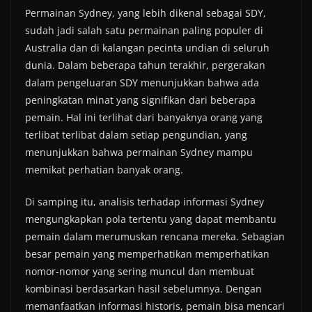
Permainan Sydney, yang lebih dikenal sebagai SDY,
sudah jadi salah satu permainan paling populer di
Australia dan di kalangan pecinta undian di seluruh
dunia. Dalam beberapa tahun terakhir, pergerakan
dalam pengeluaran SDY menunjukkan bahwa ada
peningkatan minat yang signifikan dari beberapa
pemain. Hal ini terlihat dari banyaknya orang yang
terlibat terlibat dalam setiap pengundian, yang
menunjukkan bahwa permainan Sydney mampu
memikat perhatian banyak orang.
Di samping itu, analisis terhadap informasi Sydney
mengungkapkan pola tertentu yang dapat membantu
pemain dalam merumuskan rencana mereka. Sebagian
besar pemain yang memperhatikan memperhatikan
nomor-nomor yang sering muncul dan membuat
kombinasi berdasarkan hasil sebelumnya. Dengan
memanfaatkan informasi historis, pemain bisa mencari