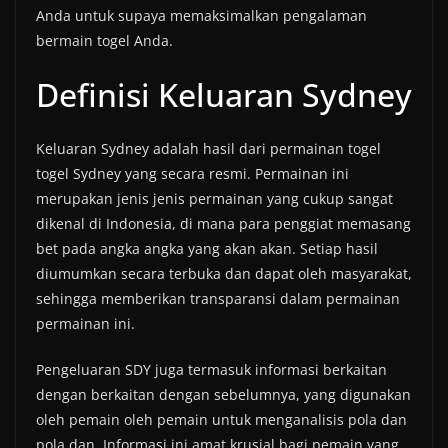
Anda untuk supaya memaksimalkan pengalaman
bermain togel Anda.
Definisi Keluaran Sydney
Keluaran Sydney adalah hasil dari permainan togel
togel Sydney yang secara resmi. Permainan ini
merupakan jenis jenis permainan yang cukup sangat
dikenal di Indonesia, di mana para penggiat memasang
bet pada angka angka yang akan akan. Setiap hasil
diumumkan secara terbuka dan dapat oleh masyarakat,
sehingga memberikan transparansi dalam permainan
permainan ini.
Pengeluaran SDY juga termasuk informasi berkaitan
dengan berkaitan dengan sebelumnya, yang digunakan
oleh pemain oleh pemain untuk menganalisis pola dan
pola dan. Informasi ini amat krusial bagi pemain yang