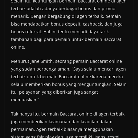
Selain itu, keuntungan bermain Baccarat online di agen
terbaik adalah adanya berbagai bonus dan promo
menarik. Dengan bergabung di agen terbaik, pemain
bisa mendapatkan bonus deposit, cashback, dan juga
bonus referral. Hal ini tentu menjadi daya tarik
tambahan bagi para pemain untuk bermain Baccarat
online.
Menurut Jane Smith, seorang pemain Baccarat online
yang sudah berpengalaman, “Saya selalu mencari agen
terbaik untuk bermain Baccarat online karena mereka
selalu memberikan bonus yang menguntungkan. Selain
itu, pelayanan yang diberikan juga sangat
memuaskan.”
Tak hanya itu, bermain Baccarat online di agen terbaik
juga memberikan keamanan dan keadilan dalam
permainan. Agen terbaik biasanya menggunakan
sistem yang fair play dan juga memiliki lisensi resmi