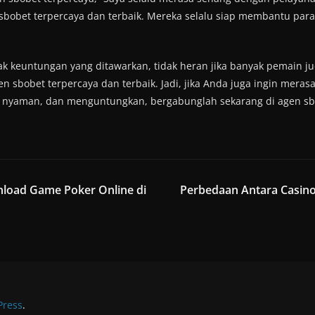
 sbobet terpercaya dan terbaik. Mereka selalu siap membantu pa
k keuntungan yang ditawarkan, tidak heran jika banyak pemain ju
en sbobet terpercaya dan terbaik. Jadi, jika Anda juga ingin mer
 nyaman, dan menguntungkan, bergabunglah sekarang di agen sb
oad Game Poker Online di
Perbedaan Antara Casino
ress
.