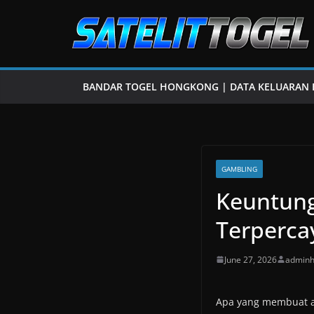
Skip
to
content
BANDAR TOGEL HONGKONG | DATA KELUARAN HK
GAMBLING
Keuntung
Terperca
June 27, 2026
admin
Apa yang membuat ag