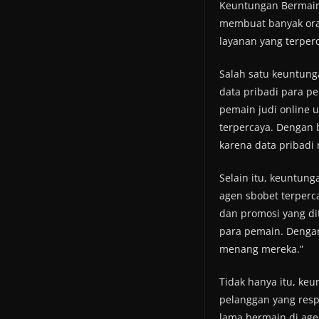
Keuntungan Bermain 
membuat banyak oran
layanan yang terpe
Salah satu keuntung
data pribadi para p
pemain judi online 
terpercaya. Dengan 
karena data pribadi 
Selain itu, keuntun
agen sbobet terperca
dan promosi yang di
para pemain. Denga
menang mereka.”
Tidak hanya itu, keu
pelanggan yang resp
lama bermain di age