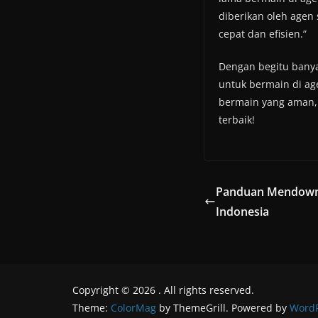
diberikan oleh agen
cepat dan efisien.”
Dengan begitu banya
untuk bermain di ag
bermain yang aman,
terbaik!
Panduan Mendownl
Indonesia
Copyright © 2026
. All rights reserved.
Theme:
ColorMag
by ThemeGrill. Powered by
WordP