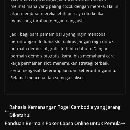
melihat mana yang paling cocok dengan mereka. Hal ini
akan membuat mereka lebih percaya diri ketika
memasang taruhan dengan uang asli.”
Jadi, bagi para pemain baru yang ingin mencoba
peruntungan di dunia slot online, jangan ragu untuk
bermain demo slot gratis terlebih dahulu. Dengan
bermain demo slot gratis, kamu bisa memahami cara
kerja permainan slot, menemukan strategi terbaik,
serta mengasah keterampilan dan keberuntunganmu.
Selamat mencoba dan semoga sukses!
Rahasia Kemenangan Togel Cambodia yang Jarang
Diketahui
Panduan Bermain Poker Capsa Online untuk Pemula