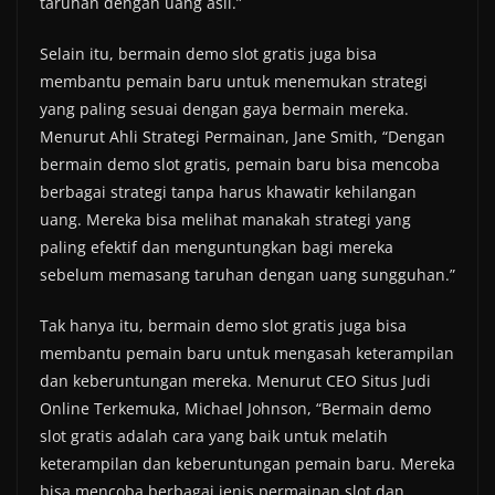
taruhan dengan uang asli.”
Selain itu, bermain demo slot gratis juga bisa
membantu pemain baru untuk menemukan strategi
yang paling sesuai dengan gaya bermain mereka.
Menurut Ahli Strategi Permainan, Jane Smith, “Dengan
bermain demo slot gratis, pemain baru bisa mencoba
berbagai strategi tanpa harus khawatir kehilangan
uang. Mereka bisa melihat manakah strategi yang
paling efektif dan menguntungkan bagi mereka
sebelum memasang taruhan dengan uang sungguhan.”
Tak hanya itu, bermain demo slot gratis juga bisa
membantu pemain baru untuk mengasah keterampilan
dan keberuntungan mereka. Menurut CEO Situs Judi
Online Terkemuka, Michael Johnson, “Bermain demo
slot gratis adalah cara yang baik untuk melatih
keterampilan dan keberuntungan pemain baru. Mereka
bisa mencoba berbagai jenis permainan slot dan