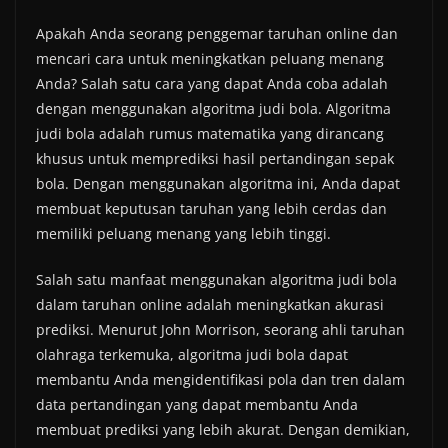
Apakah Anda seorang penggemar taruhan online dan
mencari cara untuk meningkatkan peluang menang
Anda? Salah satu cara yang dapat Anda coba adalah
dengan menggunakan algoritma judi bola. Algoritma
judi bola adalah rumus matematika yang dirancang
khusus untuk memprediksi hasil pertandingan sepak
bola. Dengan menggunakan algoritma ini, Anda dapat
membuat keputusan taruhan yang lebih cerdas dan
memiliki peluang menang yang lebih tinggi.
Salah satu manfaat menggunakan algoritma judi bola
dalam taruhan online adalah meningkatkan akurasi
prediksi. Menurut John Morrison, seorang ahli taruhan
olahraga terkemuka, algoritma judi bola dapat
membantu Anda mengidentifikasi pola dan tren dalam
data pertandingan yang dapat membantu Anda
membuat prediksi yang lebih akurat. Dengan demikian,