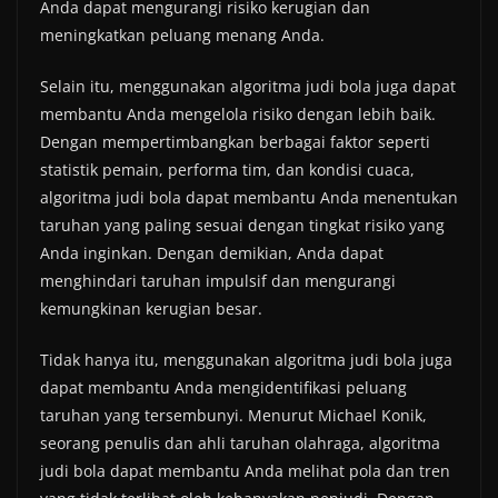
Anda dapat mengurangi risiko kerugian dan
meningkatkan peluang menang Anda.
Selain itu, menggunakan algoritma judi bola juga dapat
membantu Anda mengelola risiko dengan lebih baik.
Dengan mempertimbangkan berbagai faktor seperti
statistik pemain, performa tim, dan kondisi cuaca,
algoritma judi bola dapat membantu Anda menentukan
taruhan yang paling sesuai dengan tingkat risiko yang
Anda inginkan. Dengan demikian, Anda dapat
menghindari taruhan impulsif dan mengurangi
kemungkinan kerugian besar.
Tidak hanya itu, menggunakan algoritma judi bola juga
dapat membantu Anda mengidentifikasi peluang
taruhan yang tersembunyi. Menurut Michael Konik,
seorang penulis dan ahli taruhan olahraga, algoritma
judi bola dapat membantu Anda melihat pola dan tren