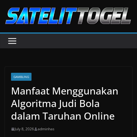
Skip
to
content
GAMBLING
Manfaat Menggunakan
Algoritma Judi Bola
dalam Taruhan Online
July 8, 2026
adminhas