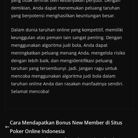
yang tidak terlihat oleh kebanyakan penjudi. Dengan
demikian, Anda dapat menemukan peluang taruhan
yang berpotensi menghasilkan keuntungan besar.
Dalam dunia taruhan online yang kompetitif, memiliki
keunggulan atas pemain lain sangat penting. Dengan
menggunakan algoritma judi bola, Anda dapat
meningkatkan peluang menang Anda, mengelola risiko
dengan lebih baik, dan mengidentifikasi peluang
taruhan yang tersembunyi. Jadi, jangan ragu untuk
mencoba menggunakan algoritma judi bola dalam
taruhan online Anda dan rasakan manfaatnya sendiri.
Selamat mencoba!
Cara Mendapatkan Bonus New Member di Situs
Poker Online Indonesia