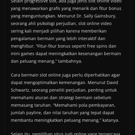
Selain progressive slot, ada juga jenis slot online video
yang menawarkan grafis yang menarik dan fitur bonus
yang menguntungkan. Menurut Dr. Sally Gainsbury,
seorang ahli psikologi perjudian, slot online video
sering kali menjadi pilihan karena memberikan
pengalaman bermain yang lebih interaktif dan
menghibur. “Fitur-fitur bonus seperti free spins dan
mini games dapat meningkatkan kesenangan bermain
dan peluang menang,” tambahnya.
Cara bermain slot online juga perlu diperhatikan agar
dapat mengoptimalkan kemenangan. Menurut David
Schwartz, seorang peneliti perjudian, penting untuk
memahami aturan dan strategi bermain sebelum
memasang taruhan. “Memahami pola pembayaran,
jumlah payline, dan nilai taruhan yang tepat dapat
membantu meningkatkan peluang menang,” katanya.
Selain itu, pemilihan situs judi online yang terpercaya