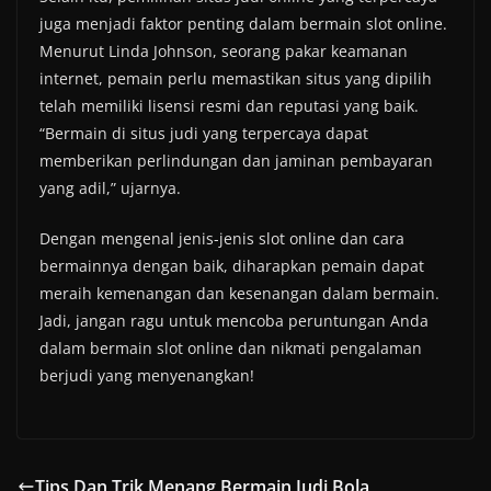
juga menjadi faktor penting dalam bermain slot online.
Menurut Linda Johnson, seorang pakar keamanan
internet, pemain perlu memastikan situs yang dipilih
telah memiliki lisensi resmi dan reputasi yang baik.
“Bermain di situs judi yang terpercaya dapat
memberikan perlindungan dan jaminan pembayaran
yang adil,” ujarnya.
Dengan mengenal jenis-jenis slot online dan cara
bermainnya dengan baik, diharapkan pemain dapat
meraih kemenangan dan kesenangan dalam bermain.
Jadi, jangan ragu untuk mencoba peruntungan Anda
dalam bermain slot online dan nikmati pengalaman
berjudi yang menyenangkan!
Tips Dan Trik Menang Bermain Judi Bola