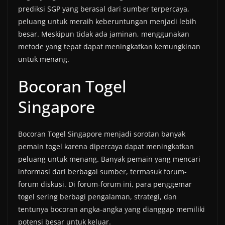
prediksi SGP yang berasal dari sumber terpercaya,
peluang untuk meraih keberuntungan menjadi lebih
besar. Meskipun tidak ada jaminan, menggunakan
metode yang tepat dapat meningkatkan kemungkinan
untuk menang.
Bocoran Togel
Singapore
Bocoran Togel Singapore menjadi sorotan banyak
pemain togel karena dipercaya dapat meningkatkan
peluang untuk menang. Banyak pemain yang mencari
informasi dari berbagai sumber, termasuk forum-
forum diskusi. Di forum-forum ini, para penggemar
togel sering berbagi pengalaman, strategi, dan
tentunya bocoran angka-angka yang dianggap memiliki
potensi besar untuk keluar.