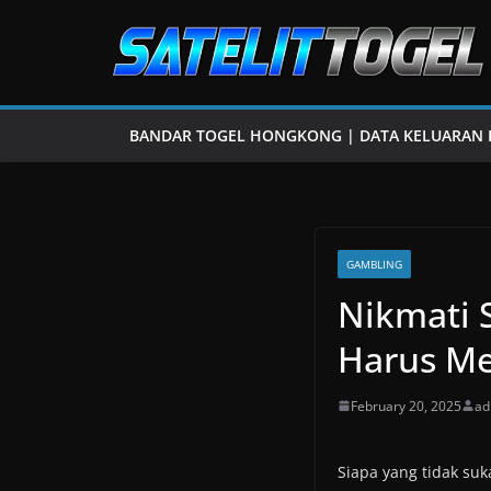
Skip
to
content
BANDAR TOGEL HONGKONG | DATA KELUARAN HK
GAMBLING
Nikmati 
Harus M
February 20, 2025
ad
Siapa yang tidak su