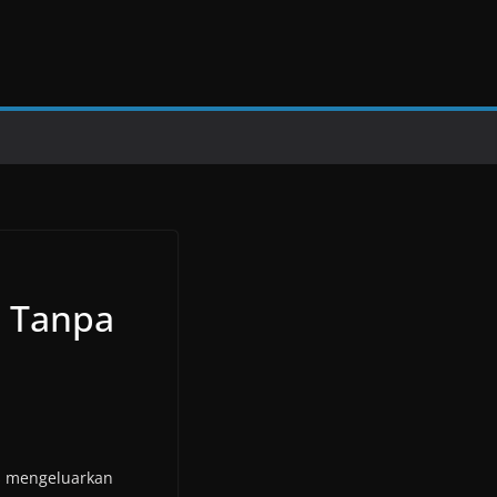
s Tanpa
us mengeluarkan