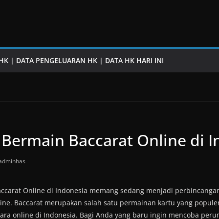
 | DATA PENGELUARAN HK | DATA HK HARI INI
Bermain Baccarat Online di I
adminhas
ccarat Online di Indonesia memang sedang menjadi perbincangan
line. Baccarat merupakan salah satu permainan kartu yang populer
ara online di Indonesia. Bagi Anda yang baru ingin mencoba per