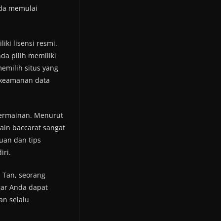
nda memulai
ki lisensi resmi.
da pilih memiliki
emilih situs yang
 keamanan data
permainan. Menurut
ain baccarat sangat
uan dan tips
iri.
l Tan, seorang
agar Anda dapat
an selalu