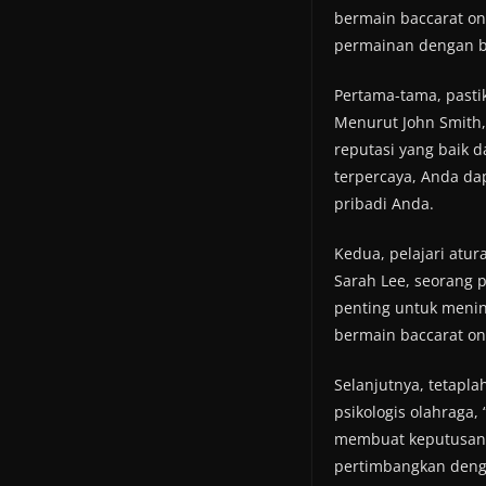
bermain baccarat o
permainan dengan b
Pertama-tama, pastik
Menurut John Smith, 
reputasi yang baik 
terpercaya, Anda da
pribadi Anda.
Kedua, pelajari atu
Sarah Lee, seorang 
penting untuk meni
bermain baccarat on
Selanjutnya, tetapl
psikologis olahraga,
membuat keputusan y
pertimbangkan deng