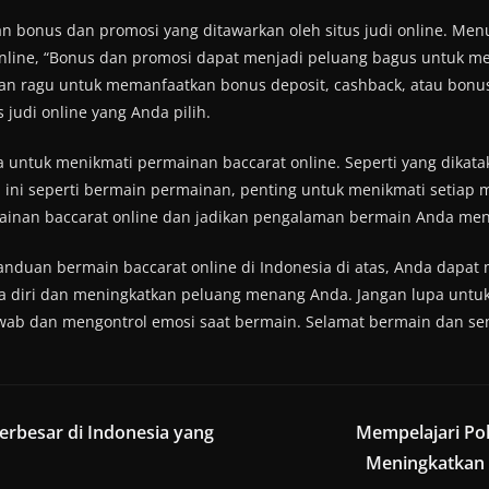
kan bonus dan promosi yang ditawarkan oleh situs judi online. Me
online, “Bonus dan promosi dapat menjadi peluang bagus untuk m
an ragu untuk memanfaatkan bonus deposit, cashback, atau bonus
 judi online yang Anda pilih.
a untuk menikmati permainan baccarat online. Seperti yang dikata
n ini seperti bermain permainan, penting untuk menikmati setiap
mainan baccarat online dan jadikan pengalaman bermain Anda me
nduan bermain baccarat online di Indonesia di atas, Anda dapa
a diri dan meningkatkan peluang menang Anda. Jangan lupa untuk
wab dan mengontrol emosi saat bermain. Selamat bermain dan se
Terbesar di Indonesia yang
Mempelajari Pol
Meningkatkan