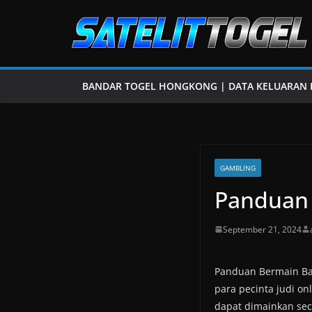
Skip
to
content
BANDAR TOGEL HONGKONG | DATA KELUARAN HK
GAMBLING
Panduan 
September 21, 2024
Panduan Bermain Ba
para pecinta judi on
dapat dimainkan sec