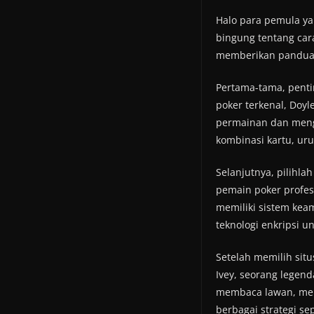
Halo para pemula ya
bingung tentang cara
memberikan panduan 
Pertama-tama, pent
poker terkenal, Doy
permainan dan mengu
kombinasi kartu, ur
Selanjutnya, pilihla
pemain poker profesi
memiliki sistem kea
teknologi enkripsi u
Setelah memilih situ
Ivey, seorang legen
membaca lawan, meng
berbagai strategi se