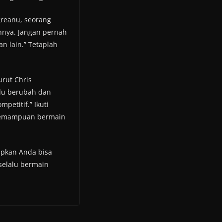
greanu, seorang
nnya. Jangan pernah
 lain.” Tetaplah
rut Chris
alu berubah dan
petitif.” Ikuti
n kemampuan bermain
apkan Anda bisa
selalu bermain