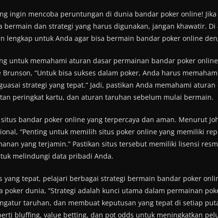
ng ingin mencoba peruntungan di dunia bandar poker online! Jik
 bermain dan strategi yang harus digunakan, jangan khawatir. Di a
lengkap untuk Anda agar bisa bermain bandar poker online den
ing untuk memahami aturan dasar permainan bandar poker online
le Brunson, “Untuk bisa sukses dalam poker, Anda harus memaham
asai strategi yang tepat.” Jadi, pastikan Anda memahami aturan d
utan peringkat kartu, dan aturan taruhan sebelum mulai bermain.
h situs bandar poker online yang terpercaya dan aman. Menurut Jo
onal, “Penting untuk memilih situs poker online yang memiliki rep
manan yang terjamin.” Pastikan situs tersebut memiliki lisensi r
ntuk melindungi data pribadi Anda.
s yang tepat, pelajari berbagai strategi bermain bandar poker onli
da poker dunia, “Strategi adalah kunci utama dalam permainan pok
atur taruhan, dan membuat keputusan yang tepat di setiap putar
perti bluffing, value betting, dan pot odds untuk meningkatkan p