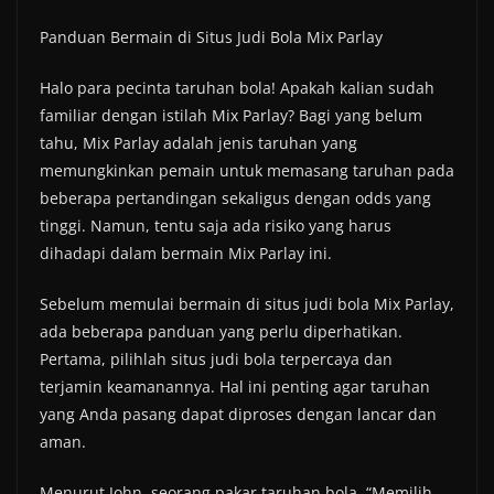
Panduan Bermain di Situs Judi Bola Mix Parlay
Halo para pecinta taruhan bola! Apakah kalian sudah
familiar dengan istilah Mix Parlay? Bagi yang belum
tahu, Mix Parlay adalah jenis taruhan yang
memungkinkan pemain untuk memasang taruhan pada
beberapa pertandingan sekaligus dengan odds yang
tinggi. Namun, tentu saja ada risiko yang harus
dihadapi dalam bermain Mix Parlay ini.
Sebelum memulai bermain di situs judi bola Mix Parlay,
ada beberapa panduan yang perlu diperhatikan.
Pertama, pilihlah situs judi bola terpercaya dan
terjamin keamanannya. Hal ini penting agar taruhan
yang Anda pasang dapat diproses dengan lancar dan
aman.
Menurut John, seorang pakar taruhan bola, “Memilih