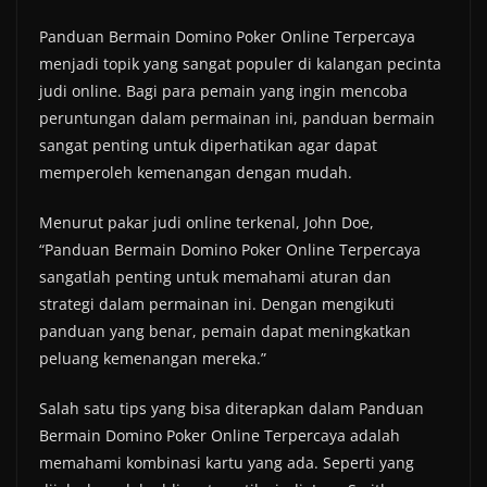
Panduan Bermain Domino Poker Online Terpercaya
menjadi topik yang sangat populer di kalangan pecinta
judi online. Bagi para pemain yang ingin mencoba
peruntungan dalam permainan ini, panduan bermain
sangat penting untuk diperhatikan agar dapat
memperoleh kemenangan dengan mudah.
Menurut pakar judi online terkenal, John Doe,
“Panduan Bermain Domino Poker Online Terpercaya
sangatlah penting untuk memahami aturan dan
strategi dalam permainan ini. Dengan mengikuti
panduan yang benar, pemain dapat meningkatkan
peluang kemenangan mereka.”
Salah satu tips yang bisa diterapkan dalam Panduan
Bermain Domino Poker Online Terpercaya adalah
memahami kombinasi kartu yang ada. Seperti yang