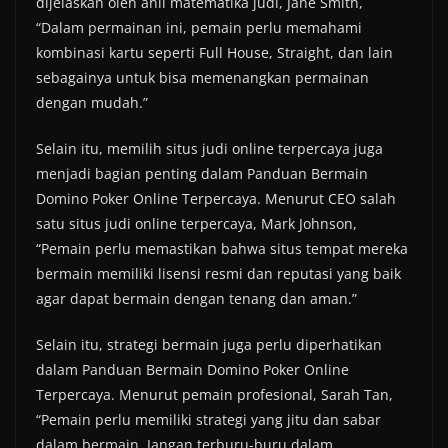
dijelaskan oleh ahli matematika judi, Jane Smith,
“Dalam permainan ini, pemain perlu memahami
kombinasi kartu seperti Full House, Straight, dan lain
sebagainya untuk bisa memenangkan permainan
dengan mudah.”
Selain itu, memilih situs judi online terpercaya juga
menjadi bagian penting dalam Panduan Bermain
Domino Poker Online Terpercaya. Menurut CEO salah
satu situs judi online terpercaya, Mark Johnson,
“Pemain perlu memastikan bahwa situs tempat mereka
bermain memiliki lisensi resmi dan reputasi yang baik
agar dapat bermain dengan tenang dan aman.”
Selain itu, strategi bermain juga perlu diperhatikan
dalam Panduan Bermain Domino Poker Online
Terpercaya. Menurut pemain profesional, Sarah Tan,
“Pemain perlu memiliki strategi yang jitu dan sabar
dalam bermain. Jangan terburu-buru dalam