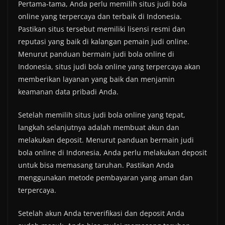
Pertama-tama, Anda perlu memilih situs judi bola
online yang terpercaya dan terbaik di Indonesia.
Pastikan situs tersebut memiliki lisensi resmi dan
reputasi yang baik di kalangan pemain judi online.
Menurut panduan bermain judi bola online di
Indonesia, situs judi bola online yang terpercaya akan
memberikan layanan yang baik dan menjamin
keamanan data pribadi Anda.
Setelah memilih situs judi bola online yang tepat,
langkah selanjutnya adalah membuat akun dan
melakukan deposit. Menurut panduan bermain judi
bola online di Indonesia, Anda perlu melakukan deposit
untuk bisa memasang taruhan. Pastikan Anda
menggunakan metode pembayaran yang aman dan
terpercaya.
Setelah akun Anda terverifikasi dan deposit Anda