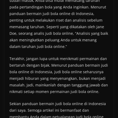
sudah masuk, Anda bisa mulai memasang taruhan
pada pertandingan bola yang Anda inginkan. Menurut
panduan bermain judi bola online di Indonesia,
penting untuk melakukan riset dan analisis sebelum
memasang taruhan. Seperti yang dikatakan oleh Jane
Doe, seorang analis judi bola online, “Analisis yang baik
akan meningkatkan peluang Anda untuk menang
dalam taruhan judi bola online.”
Terakhir, jangan lupa untuk menikmati permainan dan
bertaruh dengan bijak. Menurut panduan bermain judi
bola online di Indonesia, judi bola online seharusnya
menjadi hiburan yang menyenangkan, bukan menjadi
masalah. Jadi, mainkanlah dengan tanggung jawab dan
nikmati setiap momen permainan judi bola online.
Sekian panduan bermain judi bola online di Indonesia
dari saya. Semoga artikel ini bermanfaat dan
membantu Anda dalam petualangan judi bola online