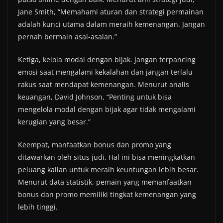
Jane Smith, “Memahami aturan dan strategi permainan
adalah kunci utama dalam meraih kemenangan. Jangan
pernah bermain asal-asalan.”
Ketiga, kelola modal dengan bijak. Jangan terpancing
emosi saat mengalami kekalahan dan jangan terlalu
rakus saat mendapat kemenangan. Menurut analis
keuangan, David Johnson, “Penting untuk bisa
mengelola modal dengan bijak agar tidak mengalami
kerugian yang besar.”
Keempat, manfaatkan bonus dan promo yang
ditawarkan oleh situs judi. Hal ini bisa meningkatkan
peluang kalian untuk meraih keuntungan lebih besar.
Menurut data statistik, pemain yang memanfaatkan
bonus dan promo memiliki tingkat kemenangan yang
lebih tinggi.