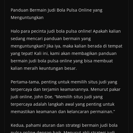
Panduan Bermain Judi Bola Pulsa Online yang
Menguntungkan
Halo para pecinta judi bola pulsa online! Apakah kalian
sedang mencari panduan bermain yang
menguntungkan? Jika iya, maka kalian berada di tempat
yang tepat! Kali ini, kami akan membagikan panduan
bermain judi bola pulsa online yang bisa membuat
kalian meraih keuntungan besar.
Pertama-tama, penting untuk memilih situs judi yang
terpercaya dan terjamin keamanannya. Menurut pakar
judi online, John Doe, “Memilih situs judi yang
terpercaya adalah langkah awal yang penting untuk
memastikan keamanan dan kelancaran permainan.”
Kedua, pahami aturan dan strategi bermain judi bola
pulsa online dengan baik. Menurut ahli strategi judi,