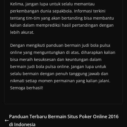
Kelima, jangan lupa untuk selalu memantau
perkembangan dunia sepakbola. Informasi terkini
tentang tim-tim yang akan bertanding bisa membantu
kalian dalam memprediksi hasil pertandingan dengan
lebih akurat.
Dengan mengikuti panduan bermain judi bola pulsa
online yang menguntungkan di atas, diharapkan kalian
bisa meraih kesuksesan dan keuntungan dalam
bermain judi bola pulsa online. Jangan lupa untuk
selalu bermain dengan penuh tanggung jawab dan
nikmati setiap momen permainan yang kalian jalani.
Semoga berhasil!
Panduan Terbaru Bermain Situs Poker Online 2016
di Indonesia