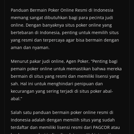
Panduan Bermain Poker Online Resmi di Indonesia
memang sangat dibutuhkan bagi para pecinta judi
online. Dengan banyaknya situs poker online yang
bertebaran di Indonesia, penting untuk memilih situs
yang resmi dan terpercaya agar bisa bermain dengan
aman dan nyaman.
Menurut pakar judi online, Agen Poker, “Penting bagi
pemain poker online untuk memastikan bahwa mereka
bermain di situs yang resmi dan memiliki lisensi yang
sah. Hal ini untuk menghindari penipuan dan
kecurangan yang sering terjadi di situs poker abal-
abal.”
Salah satu panduan bermain poker online resmi di
Indonesia adalah dengan memilih situs yang sudah
terdaftar dan memiliki lisensi resmi dari PAGCOR atau