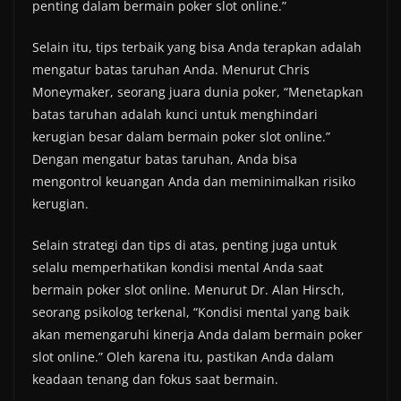
penting dalam bermain poker slot online.”
Selain itu, tips terbaik yang bisa Anda terapkan adalah
mengatur batas taruhan Anda. Menurut Chris
Moneymaker, seorang juara dunia poker, “Menetapkan
batas taruhan adalah kunci untuk menghindari
kerugian besar dalam bermain poker slot online.”
Dengan mengatur batas taruhan, Anda bisa
mengontrol keuangan Anda dan meminimalkan risiko
kerugian.
Selain strategi dan tips di atas, penting juga untuk
selalu memperhatikan kondisi mental Anda saat
bermain poker slot online. Menurut Dr. Alan Hirsch,
seorang psikolog terkenal, “Kondisi mental yang baik
akan memengaruhi kinerja Anda dalam bermain poker
slot online.” Oleh karena itu, pastikan Anda dalam
keadaan tenang dan fokus saat bermain.