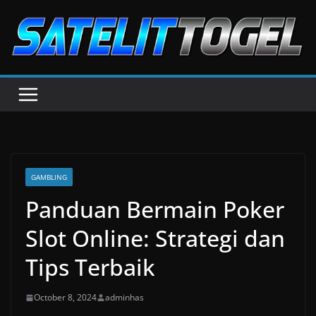
Skip
to
content
GAMBLING
Panduan Bermain Poker
Slot Online: Strategi dan
Tips Terbaik
October 8, 2024
adminhas