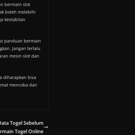
n bermain slot
ak boleh melebihi
a kestabilan
rut panduan bermain
gkan. Jangan terlalu
aran mesin slot dan
da diharapkan bisa
lamat mencoba dan
Data Togel Sebelum
rmain Togel Online