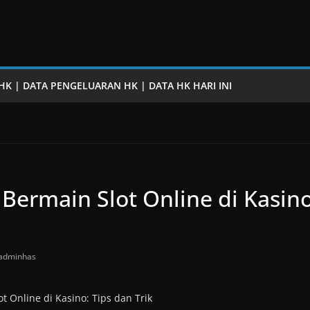
 | DATA PENGELUARAN HK | DATA HK HARI INI
Bermain Slot Online di Kasino
adminhas
 Online di Kasino: Tips dan Trik