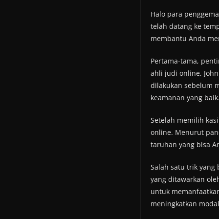
Halo para penggemar
telah datang ke temp
membantu Anda mera
Pertama-tama, penti
ahli judi online, Jo
dilakukan sebelum mu
keamanan yang baik.
Setelah memilih kas
online. Menurut pand
taruhan yang bisa A
Salah satu trik yan
yang ditawarkan ole
untuk memanfaatkan 
meningkatkan modal