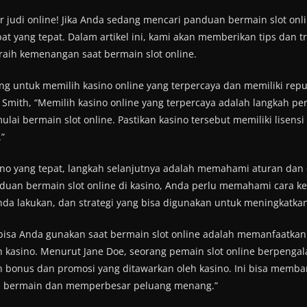
 judi online! Jika Anda sedang mencari panduan bermain slot onli
at yang tepat. Dalam artikel ini, kami akan memberikan tips dan tr
ih kemenangan saat bermain slot online.
ng untuk memilih kasino online yang terpercaya dan memiliki repu
hn Smith, “Memilih kasino online yang terpercaya adalah langkah p
lai bermain slot online. Pastikan kasino tersebut memiliki lisensi
”
ino yang tepat, langkah selanjutnya adalah memahami aturan dan 
uan bermain slot online di kasino, Anda perlu memahami cara kerj
nda lakukan, dan strategi yang bisa digunakan untuk meningkatk
g bisa Anda gunakan saat bermain slot online adalah memanfaatka
h kasino. Menurut Jane Doe, seorang pemain slot online berpenga
bonus dan promosi yang ditawarkan oleh kasino. Ini bisa memb
 bermain dan memperbesar peluang menang.”