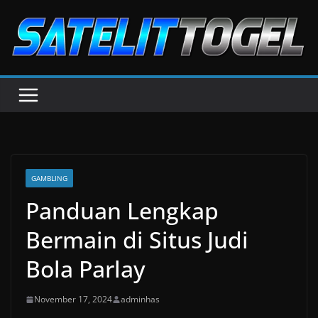
Skip
to
content
GAMBLING
Panduan Lengkap
Bermain di Situs Judi
Bola Parlay
November 17, 2024
adminhas