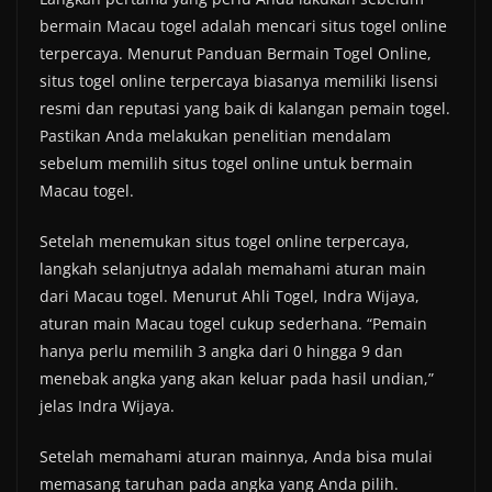
bermain Macau togel adalah mencari situs togel online
terpercaya. Menurut Panduan Bermain Togel Online,
situs togel online terpercaya biasanya memiliki lisensi
resmi dan reputasi yang baik di kalangan pemain togel.
Pastikan Anda melakukan penelitian mendalam
sebelum memilih situs togel online untuk bermain
Macau togel.
Setelah menemukan situs togel online terpercaya,
langkah selanjutnya adalah memahami aturan main
dari Macau togel. Menurut Ahli Togel, Indra Wijaya,
aturan main Macau togel cukup sederhana. “Pemain
hanya perlu memilih 3 angka dari 0 hingga 9 dan
menebak angka yang akan keluar pada hasil undian,”
jelas Indra Wijaya.
Setelah memahami aturan mainnya, Anda bisa mulai
memasang taruhan pada angka yang Anda pilih.