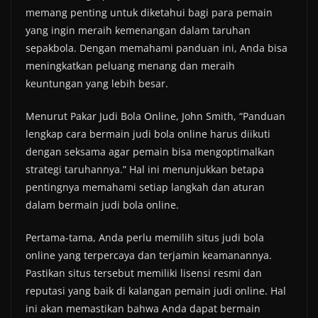
memang penting untuk diketahui bagi para pemain
yang ingin meraih kemenangan dalam taruhan
sepakbola. Dengan memahami panduan ini, Anda bisa
meningkatkan peluang menang dan meraih
keuntungan yang lebih besar.
Menurut Pakar Judi Bola Online, John Smith, “Panduan
lengkap cara bermain judi bola online harus diikuti
dengan seksama agar pemain bisa mengoptimalkan
strategi taruhannya.” Hal ini menunjukkan betapa
pentingnya memahami setiap langkah dan aturan
dalam bermain judi bola online.
Pertama-tama, Anda perlu memilih situs judi bola
online yang terpercaya dan terjamin keamanannya.
Pastikan situs tersebut memiliki lisensi resmi dan
reputasi yang baik di kalangan pemain judi online. Hal
ini akan memastikan bahwa Anda dapat bermain