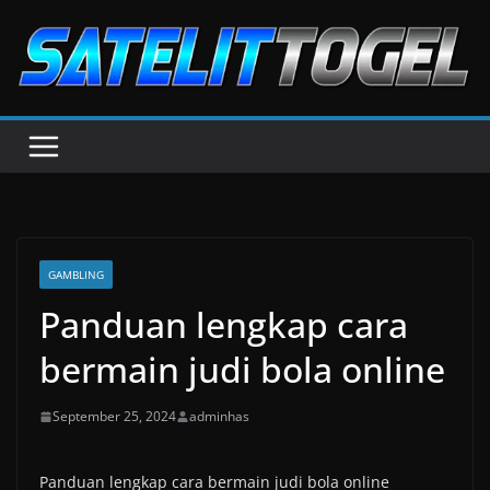
Skip
to
content
GAMBLING
Panduan lengkap cara
bermain judi bola online
September 25, 2024
adminhas
Panduan lengkap cara bermain judi bola online