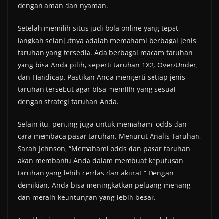
dengan aman dan nyaman.
Setelah memilih situs judi bola online yang tepat,
langkah selanjutnya adalah memahami berbagai jenis
taruhan yang tersedia. Ada berbagai macam taruhan
yang bisa Anda pilih, seperti taruhan 1X2, Over/Under,
dan Handicap. Pastikan Anda mengerti setiap jenis
taruhan tersebut agar bisa memilih yang sesuai
dengan strategi taruhan Anda.
Selain itu, penting juga untuk memahami odds dan
cara membaca pasar taruhan. Menurut Analis Taruhan,
Sarah Johnson, “Memahami odds dan pasar taruhan
akan membantu Anda dalam membuat keputusan
taruhan yang lebih cerdas dan akurat.” Dengan
demikian, Anda bisa meningkatkan peluang menang
dan meraih keuntungan yang lebih besar.