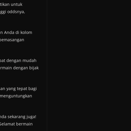
tikan untuk
nggi oddsnya,
an Anda di kolom
s pemasangan
dapat dengan mudah
ermain dengan bijak
an yang tepat bagi
g menguntungkan
nda sekarang juga!
 Selamat bermain