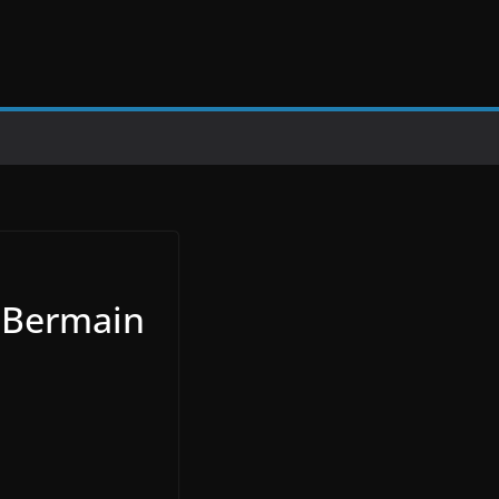
 Bermain