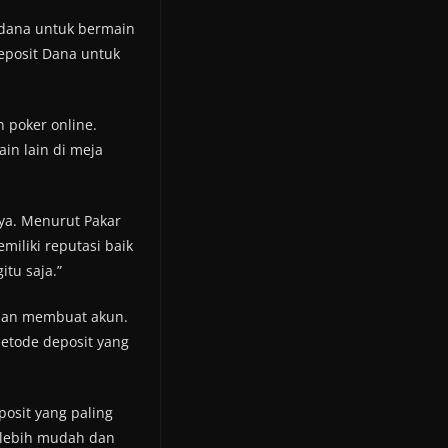
t dana untuk bermain
eposit Dana untuk
 poker online.
in lain di meja
aya. Menurut Pakar
miliki reputasi baik
itu saja.”
r dan membuat akun.
metode deposit yang
posit yang paling
 lebih mudah dan