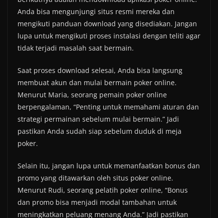
Anda bisa mengunjungi situs resmi mereka dan
mengikuti panduan download yang disediakan. Jangan
lupa untuk mengikuti proses instalasi dengan teliti agar
tidak terjadi masalah saat bermain.
Saat proses download selesai, Anda bisa langsung
membuat akun dan mulai bermain poker online.
Menurut Maria, seorang pemain poker online
berpengalaman, “Penting untuk memahami aturan dan
strategi permainan sebelum mulai bermain.” Jadi
pastikan Anda sudah siap sebelum duduk di meja
poker.
Selain itu, jangan lupa untuk memanfaatkan bonus dan
promo yang ditawarkan oleh situs poker online.
Menurut Rudi, seorang pelatih poker online, “Bonus
dan promo bisa menjadi modal tambahan untuk
meningkatkan peluang menang Anda.” Jadi pastikan