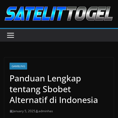
Skip
to
content
GAMBLING
Panduan Lengkap
tentang Sbobet
Alternatif di Indonesia
January 5, 2025
adminhas