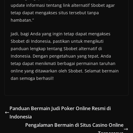
update informasi tentang link alternatif Sbobet agar
tetap dapat mengakses situs tersebut tanpa
hambatan.”
Jadi, bagi Anda yang ingin tetap dapat mengakses
Sbobet di Indonesia, pastikan untuk mengikuti
panduan lengkap tentang Sbobet alternatif di
Indonesia. Dengan pengetahuan yang tepat, Anda
tetap dapat menikmati berbagai permainan taruhan
online yang ditawarkan oleh Sbobet. Selamat bermain
dan semoga berhasil!
Panduan Bermain Judi Poker Online Resmi di
Indonesia
Pengalaman Bermain di Situs Casino Online