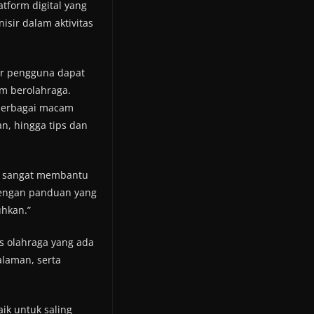
atform digital yang
isir dalam aktivitas
ar pengguna dapat
m berolahraga.
 berbagai macam
an, hingga tips dan
ng sangat membantu
 Dengan panduan yang
hkan.”
s olahraga yang ada
alaman, serta
ik untuk saling