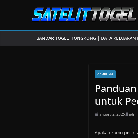
Skip
to
content
BANDAR TOGEL HONGKONG | DATA KELUARAN HK
GAMBLING
Panduan 
untuk Pe
January 2, 2025
admi
Apakah kamu pecinta