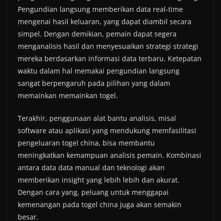
Pengundian langsung memberikan data real-time
mengenai hasil keluaran, yang dapat diambil secara
simpel. Dengan demikian, pemain dapat segera
menganalisis hasil dan menyesuaikan strategi strategi
mereka berdasarkan informasi data terbaru. Ketepatan
waktu dalam hal memakai pengundian langsung
sangat berpengaruh pada pilihan yang dalam
memainkan memainkan togel.
Terakhir, penggunaan alat bantu analisis, misal
software atau aplikasi yang mendukung memfasilitasi
pengeluaran togel china, bisa membantu
meningkatkan kemampuan analisis pemain. Kombinasi
antara data data manual dan teknologi akan
memberikan insight yang lebih lebih dan akurat.
Dengan cara yang, peluang untuk menggapai
kemenangan pada togel china juga akan semakin
besar.