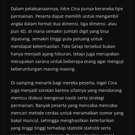
Dalam pelaksanaannya, lotre Cina punya beraneka tipe
permainan. Peserta dapat memilih untuk mengambil
angka dalam format dua dimensi, tiga dimensi, atau
pun 4D, di mana semakin jumlah digit yang bisa
dipasang, semakin tinggi pula peluang untuk
mendapat keberhasilan. Toto Gelap tersebut bukan
hanya menjadi ajang hiburan, tetapi juga merupakan
merupakan sarana untuk beberapa orang agar menguji
keberuntungan masing-masing.
Di samping menarik bagi mereka peserta, togel Cina
juga menjadi sorotan karena sifatnya yang mendorong
memicu diskusi mengenai nasib serta strategi
permainan. Banyak peserta yang mencoba mencoba
mencari metode cerdas untuk meramalkan nomor yang
bakal muncul, sehingga menghasilkan ketertarikan
yang tinggi tinggi terhadap statistik statistik serta