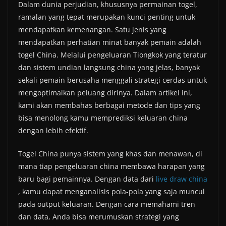
Dalam dunia perjudian, khususnya permainan togel,
ramalan yang tepat merupakan kunci penting untuk
mendapatkan kemenangan. Satu jenis yang
mendapatkan perhatian minat banyak pemain adalah
togel China. Melalui pengeluaran Tiongkok yang teratur
dan sistem undian langsung china yang jelas, banyak
sekali pemain berusaha menggali strategi cerdas untuk
mengoptimalkan peluang dirinya. Dalam artikel ini,
kami akan membahas berbagai metode dan tips yang
bisa menolong kamu memprediksi keluaran china
dengan lebih efektif.
Togel China punya sistem yang khas dan menawan, di
mana tiap pengeluaran china membawa harapan yang
baru bagi pemainnya. Dengan data dari
live draw china
, kamu dapat menganalisis pola-pola yang saja muncul
pada output keluaran. Dengan cara memahami tren
dan data, Anda bisa merumuskan strategi yang