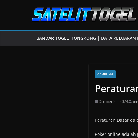
Skip
to
content
BANDAR TOGEL HONGKONG | DATA KELUARAN HK
GAMBLING
Peratura
October 25, 2024
ad
Peraturan Dasar dal
Poker online adalah