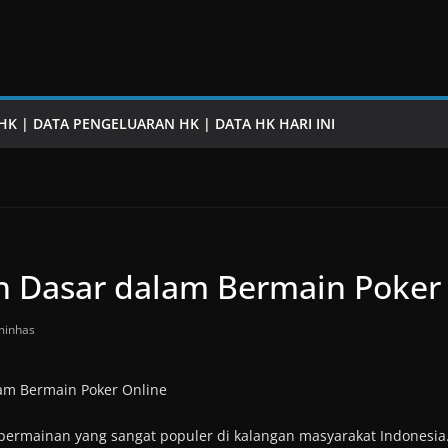
 | DATA PENGELUARAN HK | DATA HK HARI INI
n Dasar dalam Bermain Poker
minhas
am Bermain Poker Online
 permainan yang sangat populer di kalangan masyarakat Indonesi