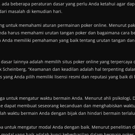
 ada beberapa peraturan dasar yang perlu Anda ketahui agar da
ari masalah di kemudian hari.
ing untuk memahami aturan permainan poker online. Menurut pak
Anda harus memahami urutan tangan poker dan bagaimana cara b
kan Anda memiliki pemahaman yang baik tentang urutan tangan dan
n dasar lainnya adalah memilih situs poker online yang terpercay
k Scheinberg, “Keamanan dan keadilan adalah hal terpenting dal
tus yang Anda pilih memiliki lisensi resmi dan reputasi yang baik d
juga untuk mengatur waktu bermain Anda. Menurut ahli psikologi, 
ine dapat membuat seseorang kecanduan dan menghabiskan waktu 
rlah waktu bermain Anda dengan bijak dan hindari bermain terlalu
lupa untuk mengatur modal Anda dengan baik. Menurut penelitian d
modal yang baik adalah kunci keberhasilan dalam bermain poker on