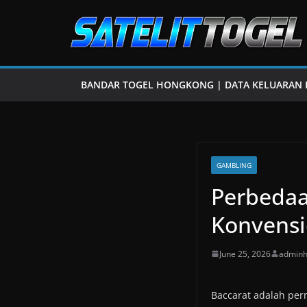
Skip
to
content
BANDAR TOGEL HONGKONG | DATA KELUARAN HK
GAMBLING
Perbedaa
Konvensi
June 25, 2026
admin
Baccarat adalah perm