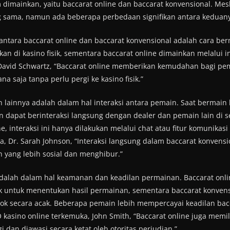
dimainkan, yaitu baccarat online dan baccarat konvensional. Me
g sama, namun ada beberapa perbedaan signifikan antara keduan
ntara baccarat online dan baccarat konvensional adalah cara ber
an di kasino fisik, sementara baccarat online dimainkan melalui i
 David Schwartz, “Baccarat online memberikan kemudahan bagi p
a saja tanpa perlu pergi ke kasino fisik.”
n lainnya adalah dalam hal interaksi antara pemain. Saat bermain
n dapat berinteraksi langsung dengan dealer dan pemain lain di 
e, interaksi ini hanya dilakukan melalui chat atau fitur komunikas
ya, Dr. Sarah Johnson, “Interaksi langsung dalam baccarat konven
yang lebih sosial dan menghibur.”
adalah dalam hal keamanan dan keadilan permainan. Baccarat on
ak untuk menentukan hasil permainan, sementara baccarat konve
ocok secara acak. Beberapa pemain lebih mempercayai keadilan bac
asino online terkemuka, John Smith, “Baccarat online juga memil
 dan diawasi secara ketat oleh otoritas perjudian.”