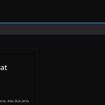
at
nia. Ada dua jenis