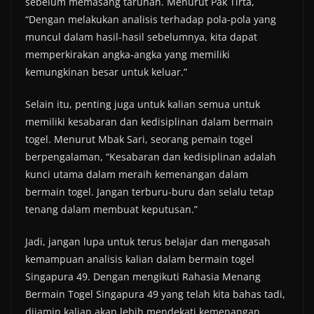
sebelum memasang taruhan. Menurut Pak Tirta,
“Dengan melakukan analisis terhadap pola-pola yang
muncul dalam hasil-hasil sebelumnya, kita dapat
memperkirakan angka-angka yang memiliki
kemungkinan besar untuk keluar.”
Selain itu, penting juga untuk kalian semua untuk
memiliki kesabaran dan kedisiplinan dalam bermain
togel. Menurut Mbak Sari, seorang pemain togel
berpengalaman, “Kesabaran dan kedisiplinan adalah
kunci utama dalam meraih kemenangan dalam
bermain togel. Jangan terburu-buru dan selalu tetap
tenang dalam membuat keputusan.”
Jadi, jangan lupa untuk terus belajar dan mengasah
kemampuan analisis kalian dalam bermain togel
Singapura 49. Dengan mengikuti Rahasia Menang
Bermain Togel Singapura 49 yang telah kita bahas tadi,
dijamin kalian akan lebih mendekati kemenangan