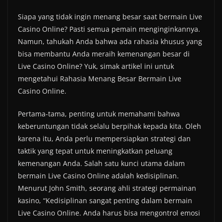
Siapa yang tidak ingin menang besar saat bermain Live
Casino Online? Pasti semua pemain menginginkannya.
Namun, tahukah Anda bahwa ada rahasia khusus yang
bisa membantu Anda meraih kemenangan besar di
Live Casino Online? Yuk, simak artikel ini untuk
mengetahui Rahasia Menang Besar Bermain Live
Casino Online.
Pertama-tama, penting untuk memahami bahwa
keberuntungan tidak selalu berpihak kepada kita. Oleh
karena itu, Anda perlu mempersiapkan strategi dan
taktik yang tepat untuk meningkatkan peluang
kemenangan Anda. Salah satu kunci utama dalam
bermain Live Casino Online adalah kedisiplinan.
Menurut John Smith, seorang ahli strategi permainan
kasino, “Kedisiplinan sangat penting dalam bermain
Live Casino Online. Anda harus bisa mengontrol emosi