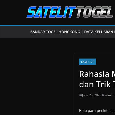
Skip
to
content
BANDAR TOGEL HONGKONG | DATA KELUARAN HK
GAMBLING
Rahasia M
dan Trik 
June 25, 2026
admin
Halo para pecinta sl