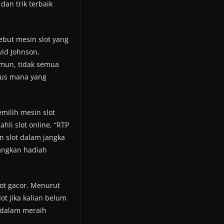
dan trik terbaik
ebut mesin slot yang
id Johnson,
amun, tidak semua
itus mana yang
milih mesin slot
hli slot online, “RTP
n slot dalam jangka
angkan hadiah
lot gacor. Menurut
ot jika kalian belum
 dalam meraih