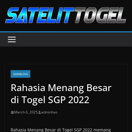
Skip
to
content
GAMBLING
Rahasia Menang Besar
di Togel SGP 2022
March 6, 2025
adminhas
Rahasia Menang Besar di Togel SGP 2022 memang