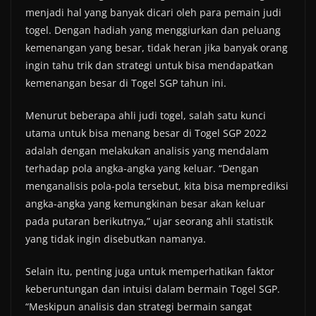
menjadi hal yang banyak dicari oleh para pemain judi
togel. Dengan hadiah yang menggiurkan dan peluang
kemenangan yang besar, tidak heran jika banyak orang
ingin tahu trik dan strategi untuk bisa mendapatkan
kemenangan besar di Togel SGP tahun ini.
Menurut beberapa ahli judi togel, salah satu kunci
utama untuk bisa menang besar di Togel SGP 2022
adalah dengan melakukan analisis yang mendalam
terhadap pola angka-angka yang keluar. “Dengan
menganalisis pola-pola tersebut, kita bisa memprediksi
angka-angka yang kemungkinan besar akan keluar
pada putaran berikutnya,” ujar seorang ahli statistik
yang tidak ingin disebutkan namanya.
Selain itu, penting juga untuk memperhatikan faktor
keberuntungan dan intuisi dalam bermain Togel SGP.
“Meskipun analisis dan strategi bermain sangat