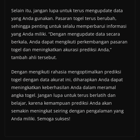
Selain itu, jangan lupa untuk terus mengupdate data
yang Anda gunakan. Pasaran togel terus berubah,
sehingga penting untuk selalu memperbarui informasi
yang Anda miliki. “Dengan mengupdate data secara
berkala, Anda dapat mengikuti perkembangan pasaran
togel dan meningkatkan akurasi prediksi Anda,”
tambah ahli tersebut.
Dengan mengikuti rahasia mengoptimalkan prediksi
togel dengan data akurat ini, diharapkan Anda dapat
meningkatkan keberhasilan Anda dalam meramal
angka togel. Jangan lupa untuk terus berlatih dan
belajar, karena kemampuan prediksi Anda akan
semakin meningkat seiring dengan pengalaman yang
Anda miliki. Semoga sukses!