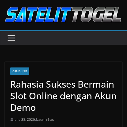
Skip
to
content
GAMBLING
Rahasia Sukses Bermain
Slot Online dengan Akun
Demo
June 28, 2026
adminhas