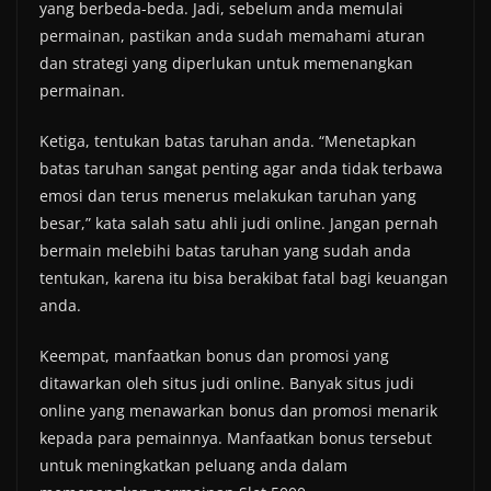
yang berbeda-beda. Jadi, sebelum anda memulai
permainan, pastikan anda sudah memahami aturan
dan strategi yang diperlukan untuk memenangkan
permainan.
Ketiga, tentukan batas taruhan anda. “Menetapkan
batas taruhan sangat penting agar anda tidak terbawa
emosi dan terus menerus melakukan taruhan yang
besar,” kata salah satu ahli judi online. Jangan pernah
bermain melebihi batas taruhan yang sudah anda
tentukan, karena itu bisa berakibat fatal bagi keuangan
anda.
Keempat, manfaatkan bonus dan promosi yang
ditawarkan oleh situs judi online. Banyak situs judi
online yang menawarkan bonus dan promosi menarik
kepada para pemainnya. Manfaatkan bonus tersebut
untuk meningkatkan peluang anda dalam