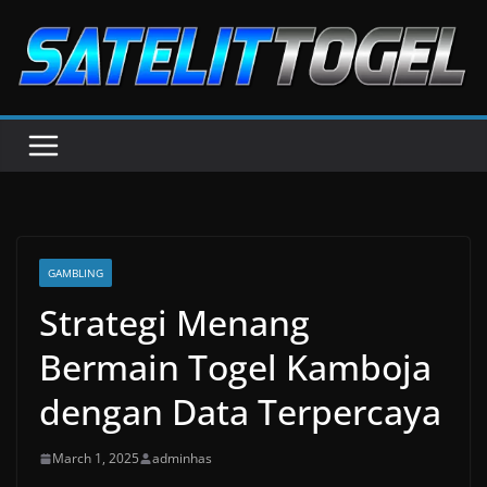
Skip
to
content
GAMBLING
Strategi Menang
Bermain Togel Kamboja
dengan Data Terpercaya
March 1, 2025
adminhas