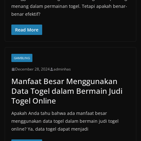
menang dalam permainan togel. Tetapi apakah benar-
benar efektif?
Read More
GAMBLING
December 28, 2024
adminhas
Manfaat Besar Menggunakan
Data Togel dalam Bermain Judi
Togel Online
Apakah Anda tahu bahwa ada manfaat besar
menggunakan data togel dalam bermain judi togel
online? Ya, data togel dapat menjadi