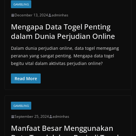
GAMBLING
December 13, 2024
adminhas
Mengapa Data Togel Penting
dalam Dunia Perjudian Online
Dalam dunia perjudian online, data togel memegang
peranan yang sangat penting. Mengapa data togel
begitu vital dalam aktivitas perjudian online?
Read More
GAMBLING
September 25, 2024
adminhas
Manfaat Besar Menggunakan