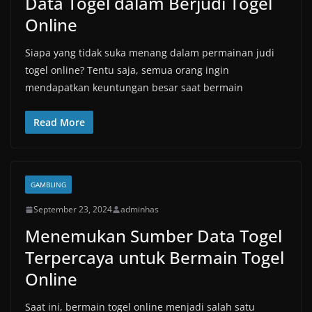
Data Togel dalam Berjudi Togel
Online
Siapa yang tidak suka menang dalam permainan judi
togel online? Tentu saja, semua orang ingin
mendapatkan keuntungan besar saat bermain
Read More
GAMBLING
September 23, 2024
adminhas
Menemukan Sumber Data Togel
Terpercaya untuk Bermain Togel
Online
Saat ini, bermain togel online menjadi salah satu