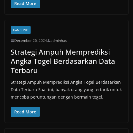
Read More
GAMBLING
December 26, 2024
adminhas
Strategi Ampuh Memprediksi
Angka Togel Berdasarkan Data
Terbaru
Strategi Ampuh Memprediksi Angka Togel Berdasarkan
Data Terbaru Saat ini, banyak orang yang tertarik untuk
mencoba peruntungan dengan bermain togel.
Read More