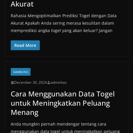
Akurat
Rahasia Mengoptimalkan Prediksi Togel dengan Data
Akurat Apakah Anda sering merasa kesulitan dalam
memprediksi angka togel yang akan keluar? Jangan
Read More
GAMBLING
December 30, 2024
adminhas
Cara Menggunakan Data Togel
untuk Meningkatkan Peluang
Menang
Anda mungkin pernah mendengar tentang cara
menggunakan data togel untuk meningkatkan peluang