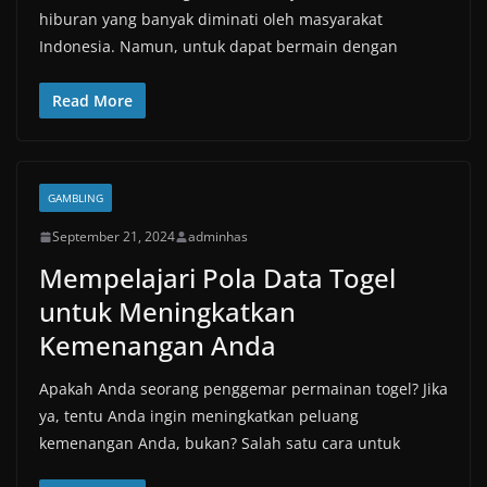
hiburan yang banyak diminati oleh masyarakat
Indonesia. Namun, untuk dapat bermain dengan
Read More
GAMBLING
September 21, 2024
adminhas
Mempelajari Pola Data Togel
untuk Meningkatkan
Kemenangan Anda
Apakah Anda seorang penggemar permainan togel? Jika
ya, tentu Anda ingin meningkatkan peluang
kemenangan Anda, bukan? Salah satu cara untuk