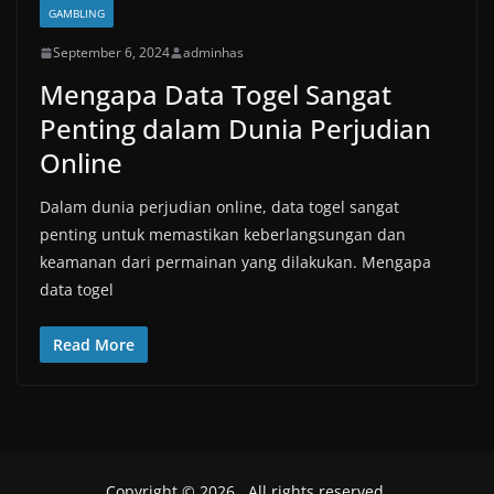
GAMBLING
September 6, 2024
adminhas
Mengapa Data Togel Sangat
Penting dalam Dunia Perjudian
Online
Dalam dunia perjudian online, data togel sangat
penting untuk memastikan keberlangsungan dan
keamanan dari permainan yang dilakukan. Mengapa
data togel
Read More
Copyright © 2026
. All rights reserved.