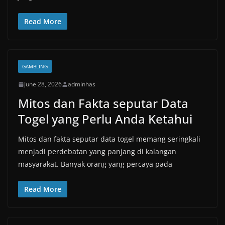
Read More
GAMBLING
June 28, 2026
adminhas
Mitos dan Fakta seputar Data
Togel yang Perlu Anda Ketahui
Mitos dan fakta seputar data togel memang seringkali
menjadi perdebatan yang panjang di kalangan
masyarakat. Banyak orang yang percaya pada
Read More