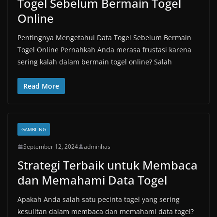
Togel Sebelum Bermain Togel
Online
Pentingnya Mengetahui Data Togel Sebelum Bermain
Togel Online Pernahkah Anda merasa frustasi karena
sering kalah dalam bermain togel online? Salah
Read More
GAMBLING
September 12, 2024
adminhas
Strategi Terbaik untuk Membaca
dan Memahami Data Togel
Apakah Anda salah satu pecinta togel yang sering
kesulitan dalam membaca dan memahami data togel?