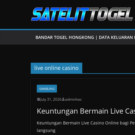
Skip
to
content
BANDAR TOGEL HONGKONG | DATA KELUARAN HK
live online casino
GAMBLING
July 31, 2026
adminhas
Keuntungan Bermain Live Cas
Keuntungan Bermain Live Casino Online bagi P
langsung