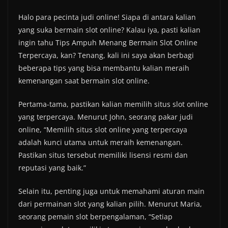
Halo para pecinta judi online! Siapa di antara kalian
yang suka bermain slot online? Kalau iya, pasti kalian
ingin tahu Tips Ampuh Menang Bermain Slot Online
Terpercaya, kan? Tenang, kali ini saya akan berbagi
beberapa tips yang bisa membantu kalian meraih
kemenangan saat bermain slot online.
Pertama-tama, pastikan kalian memilih situs slot online
yang terpercaya. Menurut John, seorang pakar judi
online, “Memilih situs slot online yang terpercaya
adalah kunci utama untuk meraih kemenangan.
Pastikan situs tersebut memiliki lisensi resmi dan
reputasi yang baik.”
Selain itu, penting juga untuk memahami aturan main
dari permainan slot yang kalian pilih. Menurut Maria,
seorang pemain slot berpengalaman, “Setiap